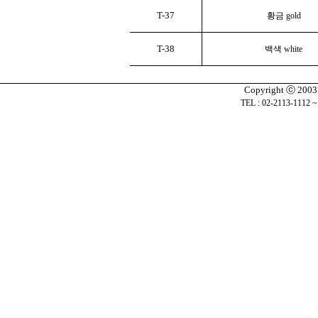
T-37
황금 gold
T-38
백색 white
Copyright ⓒ 2003 J
TEL : 02-2113-1112 ~