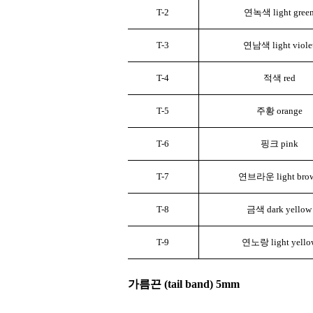
T-2
연녹색 light gree
T-3
연남색 light viole
T-4
적색 red
T-5
주황 orange
T-6
핑크 pink
T-7
연브라운 light bro
T-8
금색 dark yellow
T-9
연노랑 light yello
가름끈 (tail band) 5mm