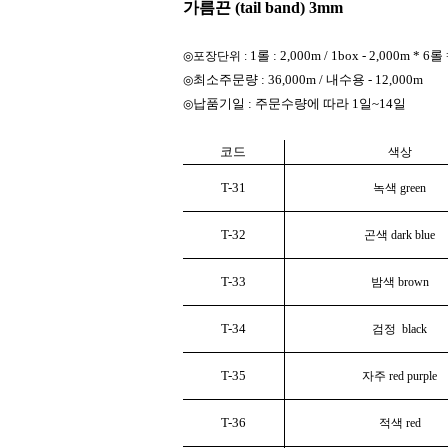
가름끈 (tail band) 3mm
1롤 : 2,000m / 1box - 2,000m * 
◎포장단위 :
최소주문량 : 36,000m / 내수용 - 12,000m
◎
납품기일 : 주문수량에 따라 1일~14일
◎
코드
색상
T-31
녹색 green
T-32
곤색 dark blue
T-33
밤색 brown
T-34
검정 black
T-35
자주 red purple
T-36
적색 red