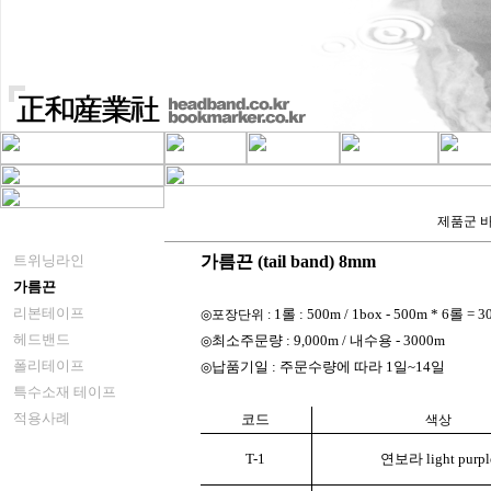
제품군 바
트위닝라인
가름끈 (tail band) 8mm
가름끈
리본테이프
1롤 : 500m / 1box - 500m * 6롤 =
◎포장단위 :
헤드밴드
최소주문량 : 9,000m / 내수용 - 3000m
◎
폴리테이프
납품기일 : 주문수량에 따라 1일~14일
◎
특수소재 테이프
적용사례
코드
색상
T-1
연보라 light purpl