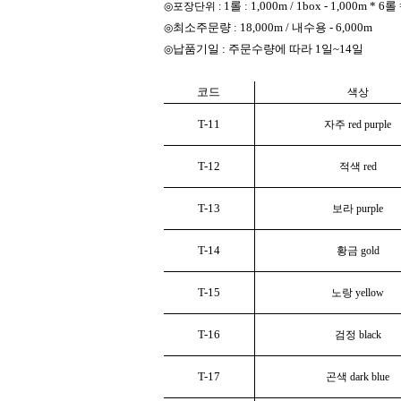
1롤 : 1,000m / 1box - 1,000m * 
◎포장단위 :
최소주문량 : 18,000m / 내수용 - 6,000m
◎
납품기일 : 주문수량에 따라 1일~14일
◎
코드
색상
T-11
자주 red purple
T-12
적색 red
T-13
보라 purple
T-14
황금 gold
T-15
노랑 yellow
T-16
검정 black
T-17
곤색 dark blue