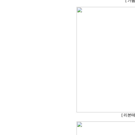
[ 가
[ 리본테