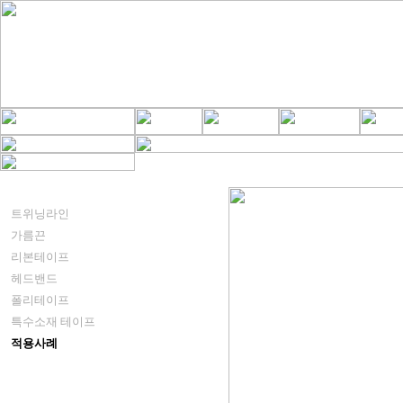
트위닝라인
가름끈
리본테이프
헤드밴드
폴리테이프
특수소재 테이프
적용사례